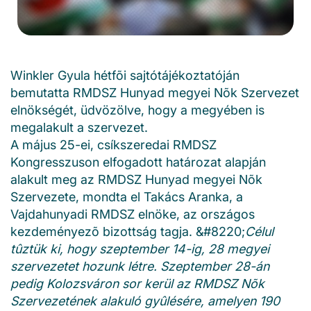
Winkler Gyula hétfõi sajtótájékoztatóján
bemutatta RMDSZ Hunyad megyei Nõk Szervezet
elnökségét, üdvözölve, hogy a megyében is
megalakult a szervezet.
A május 25-ei, csíkszeredai RMDSZ
Kongresszuson elfogadott határozat alapján
alakult meg az RMDSZ Hunyad megyei Nõk
Szervezete, mondta el Takács Aranka, a
Vajdahunyadi RMDSZ elnöke, az országos
kezdeményezõ bizottság tagja. &#8220;
Célul
tûztük ki, hogy szeptember 14-ig, 28 megyei
szervezetet hozunk létre. Szeptember 28-án
pedig Kolozsváron sor kerül az RMDSZ Nõk
Szervezetének alakuló gyûlésére, amelyen 190