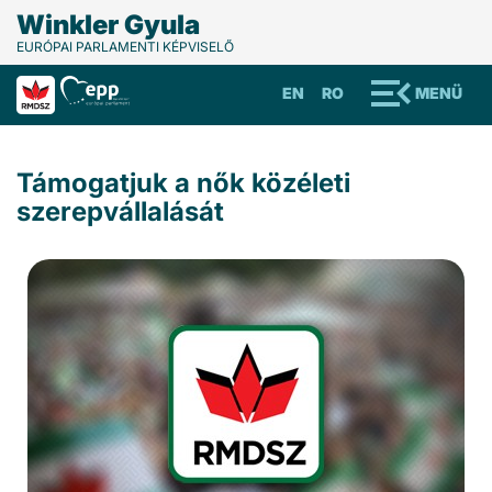
Winkler Gyula
EURÓPAI PARLAMENTI KÉPVISELŐ
EN
RO
MENÜ
Támogatjuk a nők közéleti
szerepvállalását