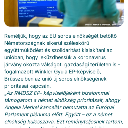
Reméljük, hogy az EU soros elnökségét betöltő
Németországnak sikerül széleskörű
együttműködést és szolidaritást kialakítani az
unióban, hogy leküzdhessük a koronavírus
járvány okozta válságot, gazdasági területen is –
fogalmazott Winkler Gyula EP-képviselő,
Brüsszelben az unió új soros elnökségének
prioritásai kapcsán.
„
Az RMDSZ EP- képviselőjeként bizalommal
támogatom a német elnökség prioritásait, ahogy
Angela Merkel kancellár bemutatta az Európai
Parlament plénuma előtt.
Együtt
– ez a német
elnökség kulcsszava. Ezt reményteljesnek tartom,