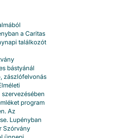
almából
nyban a Caritas
ynapi találkozót
tvány
es bástyánál
ó, zászlófelvonás
lméleti
a szervezésében
ûemléket program
en. Az
ese. Lupényban
ar Szórvány
ól ünnepi