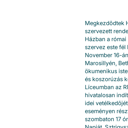
Megkezdõdtek H
szervezett rend
Házban a római 
szervez este fél 
November 16-án,
Marosillyén, Bet
ökumenikus isten
és koszorúzás k
Líceumban az R
hivatalosan ind
idei vetélkedõj
eseményen részt
szombaton 17 ór
Napját, Sztrigy