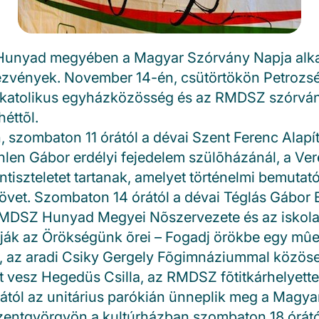
unyad megyében a Magyar Szórvány Napja alk
ezvények. November 14-én, csütörtökön Petrozsé
katolikus egyházközösség és az RMDSZ szórván
héttõl.
 szombaton 11 órától a dévai Szent Ferenc Alapí
hlen Gábor erdélyi fejedelem szülõházánál, a Ver
tiszteletet tartanak, amelyet történelmi bemutat
övet. Szombaton 14 órától a dévai Téglás Gábor E
MDSZ Hunyad Megyei Nõszervezete és az iskol
ítják az Örökségünk õrei – Fogadj örökbe egy m
ét, az aradi Csiky Gergely Fõgimnáziummal közös
 vesz Hegedüs Csilla, az RMDSZ fõtitkárhelyett
ától az unitárius parókián ünneplik meg a Magy
szentgyörgyön a kultúrházban szombaton 18 órát