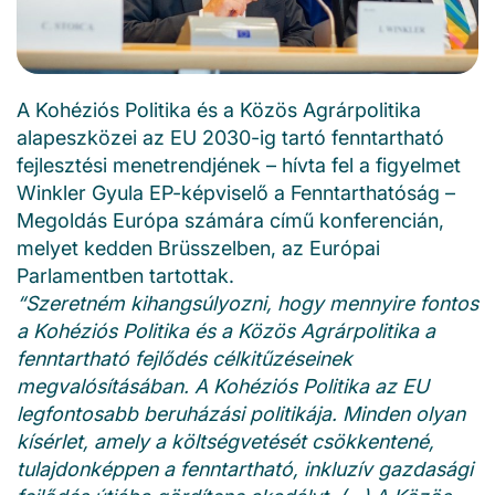
A Kohéziós Politika és a Közös Agrárpolitika
alapeszközei az EU 2030-ig tartó fenntartható
fejlesztési menetrendjének – hívta fel a figyelmet
Winkler Gyula EP-képviselő a Fenntarthatóság –
Megoldás Európa számára című konferencián,
melyet kedden Brüsszelben, az Európai
Parlamentben tartottak.
“Szeretném kihangsúlyozni, hogy mennyire fontos
a Kohéziós Politika és a Közös Agrárpolitika a
fenntartható fejlődés célkitűzéseinek
megvalósításában. A Kohéziós Politika az EU
legfontosabb beruházási politikája. Minden olyan
kísérlet, amely a költségvetését csökkentené,
tulajdonképpen a fenntartható, inkluzív gazdasági