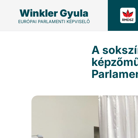
Winkler Gyula
EURÓPAI PARLAMENTI KÉPVISELŐ
A sokszí
képzőműv
Parlame