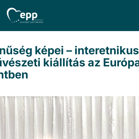
nűség képei – interetnikus
észeti kiállítás az Európa
ntben