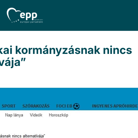
ikai kormányzásnak nincs
ívája”