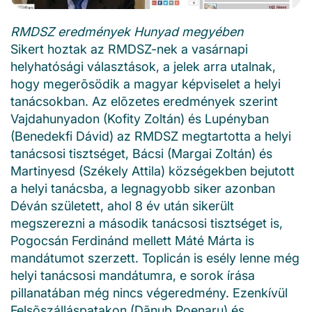
RMDSZ eredmények Hunyad megyében
Sikert hoztak az RMDSZ-nek a vasárnapi
helyhatósági választások, a jelek arra utalnak,
hogy megerõsödik a magyar képviselet a helyi
tanácsokban. Az elõzetes eredmények szerint
Vajdahunyadon (Kofity Zoltán) és Lupényban
(Benedekfi Dávid) az RMDSZ megtartotta a helyi
tanácsosi tisztséget, Bácsi (Margai Zoltán) és
Martinyesd (Székely Attila) községekben bejutott
a helyi tanácsba, a legnagyobb siker azonban
Déván született, ahol 8 év után sikerült
megszerezni a második tanácsosi tisztséget is,
Pogocsán Ferdinánd mellett Máté Márta is
mandátumot szerzett. Toplicán is esély lenne még
helyi tanácsosi mandátumra, e sorok írása
pillanatában még nincs végeredmény. Ezenkívül
Felsõszálláspatakon (Dãnuþ Poenaru) és