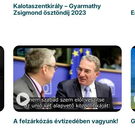
Kalotaszentkirály – Gyarmathy
Zsigmond ösztöndíj 2023
E
A felzárkózás évtizedében vagyunk!
G