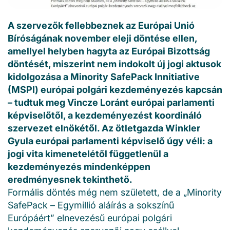
A szervezők fellebbeznek az Európai Unió
Bíróságának november eleji döntése ellen,
amellyel helyben hagyta az Európai Bizottság
döntését, miszerint nem indokolt új jogi aktusok
kidolgozása a Minority SafePack Innitiative
(MSPI) európai polgári kezdeményezés kapcsán
– tudtuk meg Vincze Loránt európai parlamenti
képviselőtől, a kezdeményezést koordináló
szervezet elnökétől. Az ötletgazda Winkler
Gyula európai parlamenti képviselő úgy véli: a
jogi vita kimenetelétől függetlenül a
kezdeményezés mindenképpen
eredményesnek tekinthető.
Formális döntés még nem született, de a „Minority
SafePack – Egymillió aláírás a sokszínű
Európáért” elnevezésű európai polgári