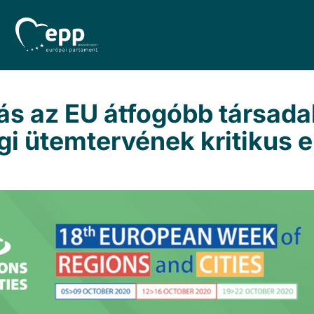
ás az EU átfogóbb társada
i ütemtervének kritikus 