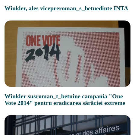
Winkler, ales vicepreroman_s_betuedinte INTA
Winkler susroman_t_betuine campania "One
Vote 2014" pentru eradicarea sãrãciei extreme