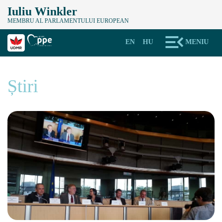
Iuliu Winkler
MEMBRU AL PARLAMENTULUI EUROPEAN
EN
HU
MENIU
Știri