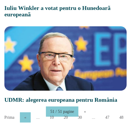
Iuliu Winkler a votat pentru o Hunedoarã
europeanã
UDMR: alegerea europeana pentru România
51 / 51 pagine
«
Prima
«
...
10
20
30
...
47
48