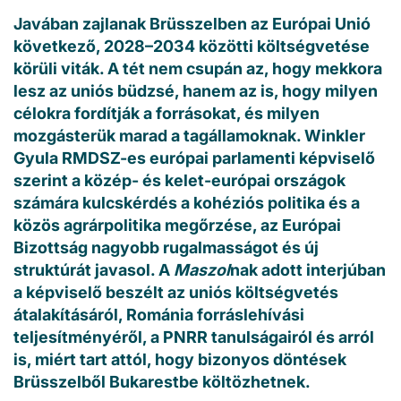
Javában zajlanak Brüsszelben az Európai Unió
következő, 2028–2034 közötti költségvetése
körüli viták. A tét nem csupán az, hogy mekkora
lesz az uniós büdzsé, hanem az is, hogy milyen
célokra fordítják a forrásokat, és milyen
mozgásterük marad a tagállamoknak. Winkler
Gyula RMDSZ-es európai parlamenti képviselő
szerint a közép- és kelet-európai országok
számára kulcskérdés a kohéziós politika és a
közös agrárpolitika megőrzése, az Európai
Bizottság nagyobb rugalmasságot és új
struktúrát javasol. A
Maszol
nak adott interjúban
a képviselő beszélt az uniós költségvetés
átalakításáról, Románia forráslehívási
teljesítményéről, a PNRR tanulságairól és arról
is, miért tart attól, hogy bizonyos döntések
Brüsszelből Bukarestbe költözhetnek.