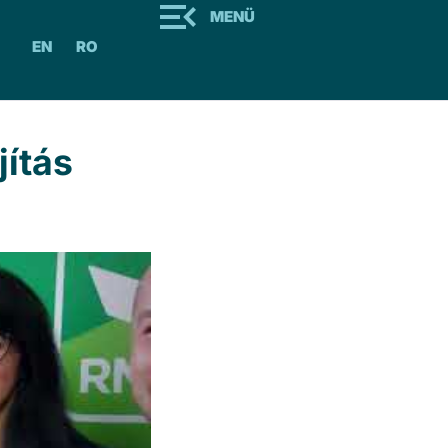
MENÜ
EN
RO
jítás