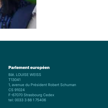
Parlement européen
Bât. LOUISE WEISS
T13041
1, avenue du Président Robert Schuman
CS 91024
F-67070 Strasbourg Cedex
tel: 0033 3 88 1 75406