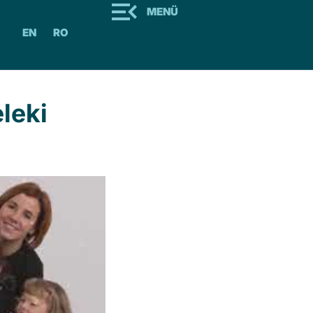
MENÜ
EN
RO
leki