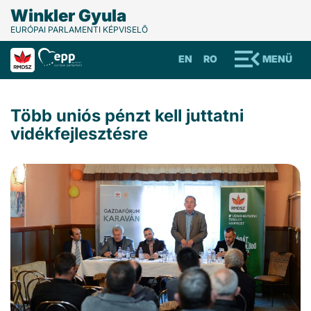
Winkler Gyula
EURÓPAI PARLAMENTI KÉPVISELŐ
EN
RO
MENÜ
Több uniós pénzt kell juttatni
vidékfejlesztésre