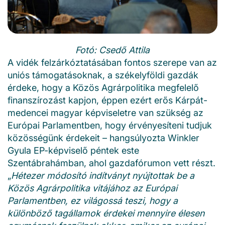
Fotó: Csedő Attila
A vidék felzárkóztatásában fontos szerepe van az
uniós támogatásoknak, a székelyföldi gazdák
érdeke, hogy a Közös Agrárpolitika megfelelő
finanszírozást kapjon, éppen ezért erős Kárpát-
medencei magyar képviseletre van szükség az
Európai Parlamentben, hogy érvényesíteni tudjuk
közösségünk érdekeit – hangsúlyozta Winkler
Gyula EP-képviselő péntek este
Szentábrahámban, ahol gazdafórumon vett részt.
„
Hétezer módosító indítványt nyújtottak be a
Közös Agrárpolitika vitájához az Európai
Parlamentben, ez világossá teszi, hogy a
különböző tagállamok érdekei mennyire élesen