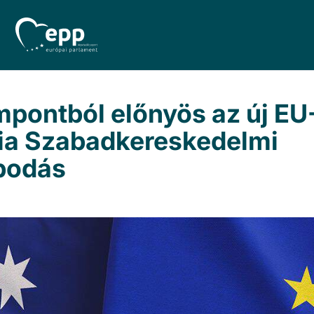
pontból előnyös az új EU
lia Szabadkereskedelmi
podás