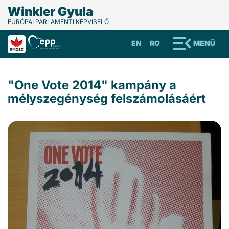
Winkler Gyula
EURÓPAI PARLAMENTI KÉPVISELŐ
EN
RO
MENÜ
"One Vote 2014" kampány a
mélyszegénység felszámolásáért