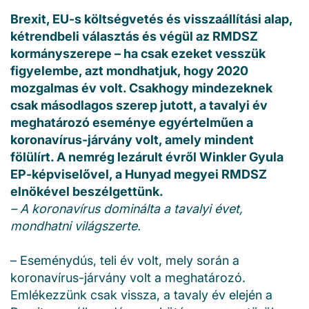
Brexit, EU-s költségvetés és visszaállítási alap,
kétrendbeli választás és végül az RMDSZ
kormányszerepe – ha csak ezeket vesszük
figyelembe, azt mondhatjuk, hogy 2020
mozgalmas év volt. Csakhogy mindezeknek
csak másodlagos szerep jutott, a tavalyi év
meghatározó eseménye egyértelműen a
koronavírus-járvány volt, amely mindent
fölülírt. A nemrég lezárult évről Winkler Gyula
EP-képviselővel, a Hunyad megyei RMDSZ
elnökével beszélgettünk.
– A koronavírus dominálta a tavalyi évet,
mondhatni világszerte.
– Eseménydús, teli év volt, mely során a
koronavírus-járvány volt a meghatározó.
Emlékezzünk csak vissza, a tavaly év elején a