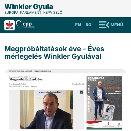
Winkler Gyula
EURÓPAI PARLAMENTI KÉPVISELŐ
EN
RO
MENÜ
Megpróbáltatások éve - Éves
mérlegelés Winkler Gyulával