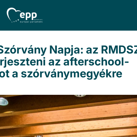
Szórvány Napja: az RMDSZ
erjeszteni az afterschool-
ot a szórványmegyékre