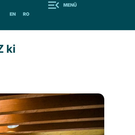
MENÜ
EN
RO
 ki