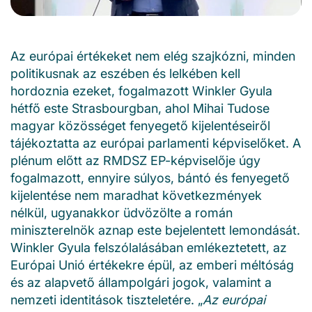
Az európai értékeket nem elég szajkózni, minden
politikusnak az eszében és lelkében kell
hordoznia ezeket, fogalmazott Winkler Gyula
hétfő este Strasbourgban, ahol Mihai Tudose
magyar közösséget fenyegető kijelentéseiről
tájékoztatta az európai parlamenti képviselőket. A
plénum előtt az RMDSZ EP-képviselője úgy
fogalmazott, ennyire súlyos, bántó és fenyegető
kijelentése nem maradhat következmények
nélkül, ugyanakkor üdvözölte a román
miniszterelnök aznap este bejelentett lemondását.
Winkler Gyula felszólalásában emlékeztetett, az
Európai Unió értékekre épül, az emberi méltóság
és az alapvető állampolgári jogok, valamint a
nemzeti identitások tiszteletére. „
Az európai