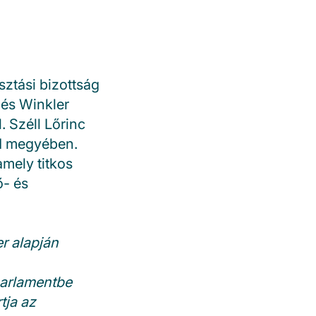
ztási bizottság
 és Winkler
 Széll Lőrinc
ad megyében.
mely titkos
ő- és
r alapján
 parlamentbe
tja az