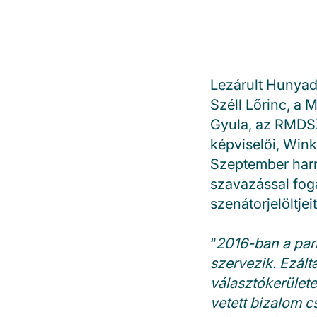
Lezárult Hunyad
Széll Lőrinc, a 
Gyula, az RMDSZ
képviselői, Win
Szeptember harm
szavazással fog
szenátorjelöltjeit
“
2016-ban a parl
szervezik. Ezálta
választókerülete
vetett bizalom c