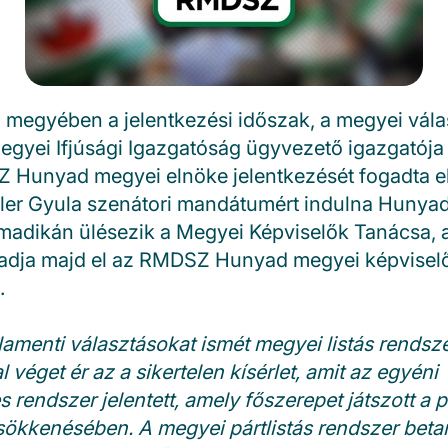
 megyében a jelentkezési időszak, a megyei válas
Megyei Ifjúsági Igazgatóság ügyvezető igazgatója
 Hunyad megyei elnöke jelentkezését fogadta el.
kler Gyula szenátori mandátumért indulna Huny
adikán ülésezik a Megyei Képviselők Tanácsa, a
adja majd el az RMDSZ Hunyad megyei képvisel
.
amenti választásokat ismét megyei listás rendsze
l véget ér az a sikertelen kísérlet, amit az egyéni
s rendszer jelentett, amely főszerepet játszott a
sökkenésében. A megyei pártlistás rendszer betar