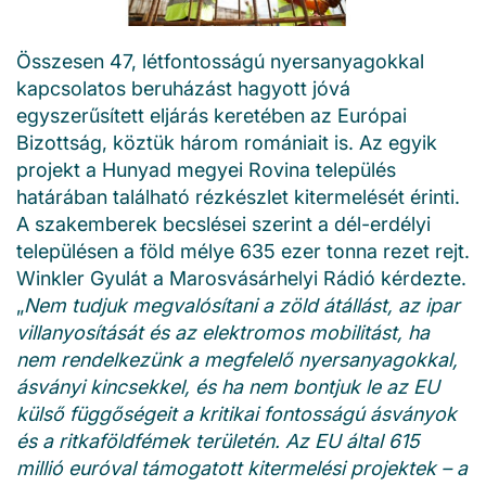
Összesen 47, létfontosságú nyersanyagokkal
kapcsolatos beruházást hagyott jóvá
egyszerűsített eljárás keretében az Európai
Bizottság, köztük három romániait is. Az egyik
projekt a Hunyad megyei Rovina település
határában található rézkészlet kitermelését érinti.
A szakemberek becslései szerint a dél-erdélyi
településen a föld mélye 635 ezer tonna rezet rejt.
Winkler Gyulát a Marosvásárhelyi Rádió kérdezte.
„
Nem tudjuk megvalósítani a zöld átállást, az ipar
villanyosítását és az elektromos mobilitást, ha
nem rendelkezünk a megfelelő nyersanyagokkal,
ásványi kincsekkel, és ha nem bontjuk le az EU
külső függőségeit a kritikai fontosságú ásványok
és a ritkaföldfémek területén. Az EU által 615
millió euróval támogatott kitermelési projektek – a