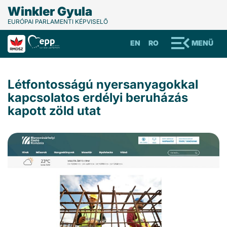
Winkler Gyula
EURÓPAI PARLAMENTI KÉPVISELŐ
EN
RO
MENÜ
Létfontosságú nyersanyagokkal
kapcsolatos erdélyi beruházás
kapott zöld utat