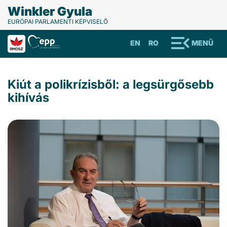
Winkler Gyula
EURÓPAI PARLAMENTI KÉPVISELŐ
EN
RO
MENÜ
Kiút a polikrízisből: a legsürgősebb
kihívás