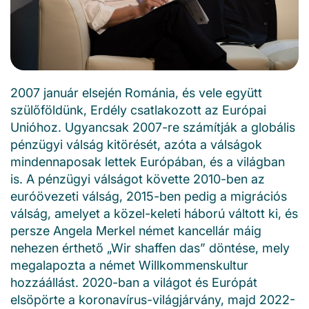
2007 január elsején Románia, és vele együtt
szülőföldünk, Erdély csatlakozott az Európai
Unióhoz. Ugyancsak 2007-re számítják a globális
pénzügyi válság kitörését, azóta a válságok
mindennaposak lettek Európában, és a világban
is. A pénzügyi válságot követte 2010-ben az
euróövezeti válság, 2015-ben pedig a migrációs
válság, amelyet a közel-keleti háború váltott ki, és
persze Angela Merkel német kancellár máig
nehezen érthető „Wir shaffen das” döntése, mely
megalapozta a német Willkommenskultur
hozzáállást. 2020-ban a világot és Európát
elsöpörte a koronavírus-világjárvány, majd 2022-