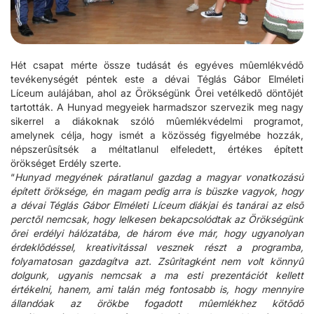
Hét csapat mérte össze tudását és egyéves mûemlékvédõ
tevékenységét péntek este a dévai Téglás Gábor Elméleti
Líceum aulájában, ahol az Örökségünk Õrei vetélkedõ döntõjét
tartották. A Hunyad megyeiek harmadszor szervezik meg nagy
sikerrel a diákoknak szóló mûemlékvédelmi programot,
amelynek célja, hogy ismét a közösség figyelmébe hozzák,
népszerûsítsék a méltatlanul elfeledett, értékes épített
örökséget Erdély szerte.
“
Hunyad megyének páratlanul gazdag a magyar vonatkozású
épített öröksége, én magam pedig arra is büszke vagyok, hogy
a dévai Téglás Gábor Elméleti Líceum diákjai és tanárai az elsõ
perctõl nemcsak, hogy lelkesen bekapcsolódtak az Örökségünk
õrei erdélyi hálózatába, de három éve már, hogy ugyanolyan
érdeklõdéssel, kreativitással vesznek részt a programba,
folyamatosan gazdagítva azt. Zsûritagként nem volt könnyû
dolgunk, ugyanis nemcsak a ma esti prezentációt kellett
értékelni, hanem, ami talán még fontosabb is, hogy mennyire
állandóak az örökbe fogadott mûemlékhez kötõdõ