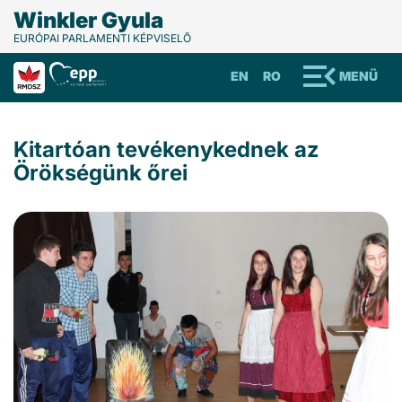
Winkler Gyula
EURÓPAI PARLAMENTI KÉPVISELŐ
EN
RO
MENÜ
Kitartóan tevékenykednek az
Örökségünk őrei