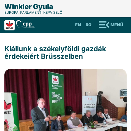
Winkler Gyula
EURÓPAI PARLAMENTI KÉPVISELŐ
EN
RO
MENÜ
Kiállunk a székelyföldi gazdák
érdekeiért Brüsszelben