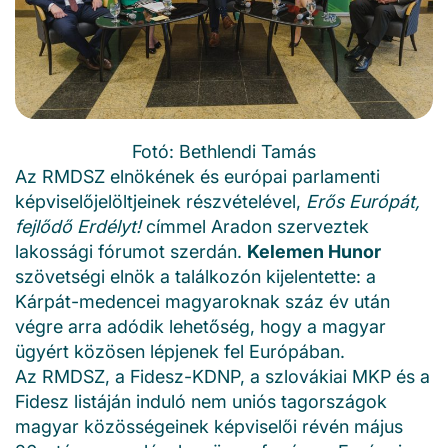
Fotó: Bethlendi Tamás
Az RMDSZ elnökének és európai parlamenti
képviselőjelöltjeinek részvételével,
Erős Európát,
fejlődő Erdélyt!
címmel Aradon szerveztek
lakossági fórumot szerdán.
Kelemen Hunor
szövetségi elnök a találkozón kijelentette: a
Kárpát-medencei magyaroknak száz év után
végre arra adódik lehetőség, hogy a magyar
ügyért közösen lépjenek fel Európában.
Az RMDSZ, a Fidesz-KDNP, a szlovákiai MKP és a
Fidesz listáján induló nem uniós tagországok
magyar közösségeinek képviselői révén május