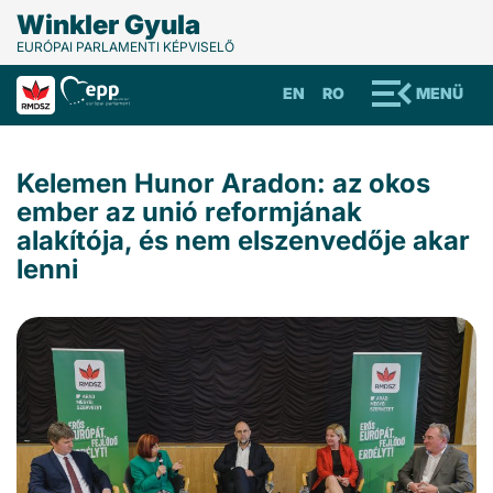
Winkler Gyula
EURÓPAI PARLAMENTI KÉPVISELŐ
EN
RO
MENÜ
Kelemen Hunor Aradon: az okos
ember az unió reformjának
alakítója, és nem elszenvedője akar
lenni