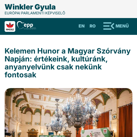
Winkler Gyula
EURÓPAI PARLAMENTI KÉPVISELŐ
EN
RO
MENÜ
Kelemen Hunor a Magyar Szórvány
Napján: értékeink, kultúránk,
anyanyelvünk csak nekünk
fontosak