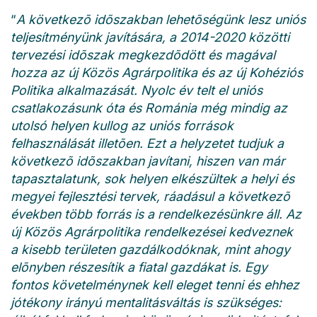
“
A következõ idõszakban lehetõségünk lesz uniós
teljesítményünk javítására, a 2014-2020 közötti
tervezési idõszak megkezdõdött és magával
hozza az új Közös Agrárpolitika és az új Kohéziós
Politika alkalmazását. Nyolc év telt el uniós
csatlakozásunk óta és Románia még mindig az
utolsó helyen kullog az uniós források
felhasználását illetõen. Ezt a helyzetet tudjuk a
következõ idõszakban javítani, hiszen van már
tapasztalatunk, sok helyen elkészültek a helyi és
megyei fejlesztési tervek, ráadásul a következõ
években több forrás is a rendelkezésünkre áll. Az
új Közös Agrárpolitika rendelkezései kedveznek
a kisebb területen gazdálkodóknak, mint ahogy
elõnyben részesítik a fiatal gazdákat is. Egy
fontos követelménynek kell eleget tenni és ehhez
jótékony irányú mentalitásváltás is szükséges: