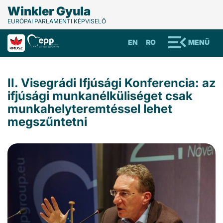
Winkler Gyula
EURÓPAI PARLAMENTI KÉPVISELŐ
EN
RO
MENÜ
II. Visegrádi Ifjúsági Konferencia: az
ifjúsági munkanélküliséget csak
munkahelyteremtéssel lehet
megszűntetni