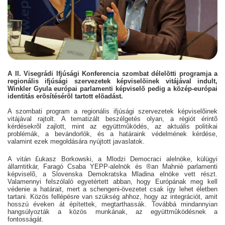
A II. Visegrádi Ifjúsági Konferencia szombat délelõtti programja a
regionális ifjúsági szervezetek képviselõinek vitájával indult,
Winkler Gyula európai parlamenti képviselõ pedig a közép-európai
identitás erõsítésérõl tartott elõadást.
A szombati program a regionális ifjúsági szervezetek képviselõinek
vitájával rajtolt. A tematizált beszélgetés olyan, a régiót érintõ
kérdésekrõl zajlott, mint az együttmûködés, az aktuális politikai
problémák, a bevándorlók, és a határaink védelmének kérdése,
valamint ezek megoldására nyújtott javaslatok.
A vitán £ukasz Borkowski, a Mlodzi Democraci alelnöke, külügyi
államtitkár, Faragó Csaba YEPP-alelnök és ®an Mahniè parlamenti
képviselõ, a Slovenska Demokratska Mladina elnöke vett részt.
Valamennyi felszólaló egyetértett abban, hogy Európának meg kell
védenie a határait, mert a schengeni-övezetet csak így lehet életben
tartani. Közös fellépésre van szükség ahhoz, hogy az integrációt, amit
hosszú éveken át építettek, megtarthassák. Továbbá mindannyian
hangsúlyozták a közös munkának, az együttmûködésnek a
fontosságát.