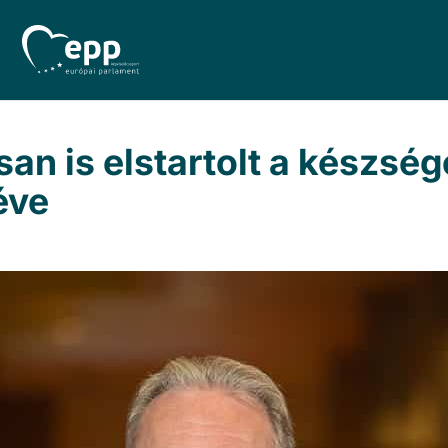
san is elstartolt a készsé
éve