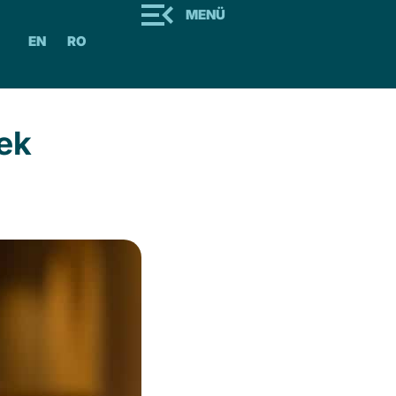
MENÜ
EN
RO
gek