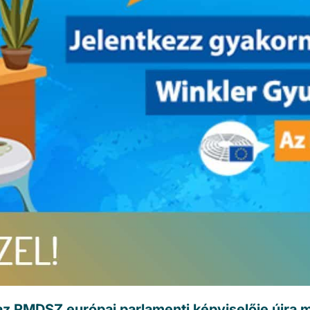
az RMDSZ európai parlamenti képviselője újra 