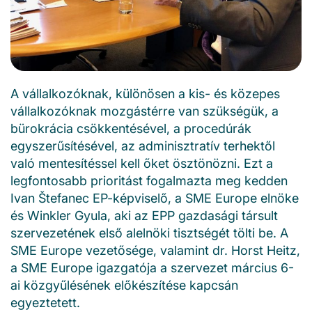
A vállalkozóknak, különösen a kis- és közepes
vállalkozóknak mozgástérre van szükségük, a
bürokrácia csökkentésével, a procedúrák
egyszerűsítésével, az adminisztratív terhektől
való mentesítéssel kell őket ösztönözni. Ezt a
legfontosabb prioritást fogalmazta meg kedden
Ivan Štefanec EP-képviselő, a SME Europe elnöke
és Winkler Gyula, aki az EPP gazdasági társult
szervezetének első alelnöki tisztségét tölti be. A
SME Europe vezetősége, valamint dr. Horst Heitz,
a SME Europe igazgatója a szervezet március 6-
ai közgyűlésének előkészítése kapcsán
egyeztetett.