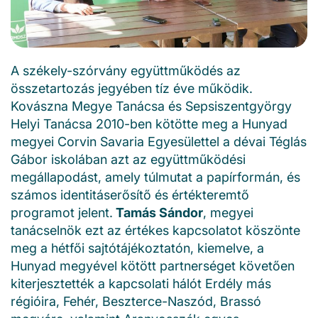
A székely-szórvány együttműködés az
összetartozás jegyében tíz éve működik.
Kovászna Megye Tanácsa és Sepsiszentgyörgy
Helyi Tanácsa 2
010
-ben kötötte meg a Hunyad
megyei Corvin Savaria Egyesülettel a dévai Téglás
Gábor iskolában azt az együttműködési
megállapodást, amely túlmutat a papírformán, és
számos identitáserősítő és értékteremtő
programot jelent.
Tamás Sándor
, megyei
tanácselnök ezt az értékes kapcsolatot köszönte
meg a hétfői sajtótájékoztatón, kiemelve, a
Hunyad megyével kötött partnerséget követően
kiterjesztették a kapcsolati hálót Erdély más
régióira, Fehér, Beszterce-Naszód, Brassó