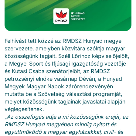
Felhívást tett közzé az RMDSZ Hunyad megyei
szervezete, amelyben közvitára szólítja magyar
közösségünk tagjait. Széll Lőrincz képviselőjelölt,
a Megyei Sport és Ifjúsági Igazgatóság vezetője
és Kutasi Csaba szenátorjelölt, az RMDSZ
petrozsényi elnöke vasárnap Déván, a Hunyad
Megyek Magyar Napok zárórendezvényén
mutatta be a Szövetség választási programját,
melyet közösségünk tagjainak javaslatai alapján
véglegesítenek.
„
Az összefogás adja a mi közösségünk erejét, az
RMDSZ Hunyad megyében mindig nyitott és
együttműködő a magyar egyházakkal, civil- és