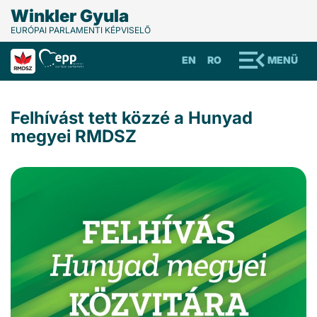
Winkler Gyula
EURÓPAI PARLAMENTI KÉPVISELŐ
EN
RO
MENÜ
Felhívást tett közzé a Hunyad
megyei RMDSZ