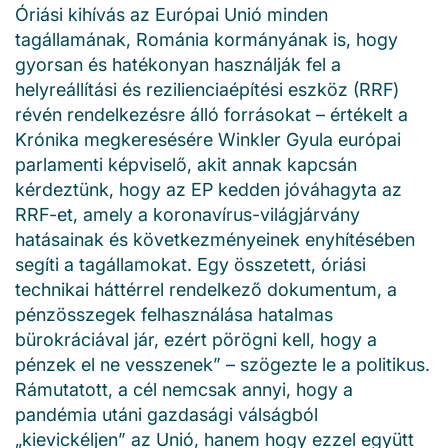
Óriási kihívás az Európai Unió minden
tagállamának, Románia kormányának is, hogy
gyorsan és hatékonyan használják fel a
helyreállítási és rezilienciaépítési eszköz (RRF)
révén rendelkezésre álló forrásokat – értékelt a
Krónika megkeresésére Winkler Gyula európai
parlamenti képviselő, akit annak kapcsán
kérdeztünk, hogy az EP kedden jóváhagyta az
RRF-et, amely a koronavírus-világjárvány
hatásainak és következményeinek enyhítésében
segíti a tagállamokat. Egy összetett, óriási
technikai háttérrel rendelkező dokumentum, a
pénzösszegek felhasználása hatalmas
bürokráciával jár, ezért pörögni kell, hogy a
pénzek el ne vesszenek” – szögezte le a politikus.
Rámutatott, a cél nemcsak annyi, hogy a
pandémia utáni gazdasági válságból
„kievickéljen” az Unió, hanem hogy ezzel együtt