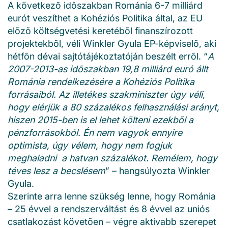
A következõ idõszakban Románia 6-7 milliárd
eurót veszíthet a Kohéziós Politika által, az EU
elõzõ költségvetési keretébõl finanszírozott
projektekbõl, véli Winkler Gyula EP-képviselõ, aki
hétfõn dévai sajtótájékoztatóján beszélt errõl. “
A
2007-2013-as idõszakban 19,8 milliárd euró állt
Románia rendelkezésére a Kohéziós Politika
forrásaiból. Az illetékes szakminiszter úgy véli,
hogy elérjük a 80 százalékos felhasználási arányt,
hiszen 2015-ben is el lehet költeni ezekbõl a
pénzforrásokból. Én nem vagyok ennyire
optimista, úgy vélem, hogy nem fogjuk
meghaladni a hatvan százalékot. Remélem, hogy
téves lesz a becslésem
” – hangsúlyozta Winkler
Gyula.
Szerinte arra lenne szükség lenne, hogy Románia
– 25 évvel a rendszerváltást és 8 évvel az uniós
csatlakozást követõen – végre aktívabb szerepet