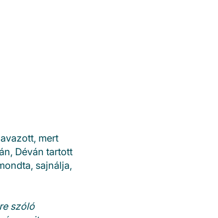
avazott, mert
án, Déván tartott
ondta, sajnálja,
re szóló