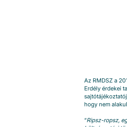
Az RMDSZ a 2013
Erdély érdekei ta
sajtótájékoztató
hogy nem alakult
“
Ripsz-ropsz, eg