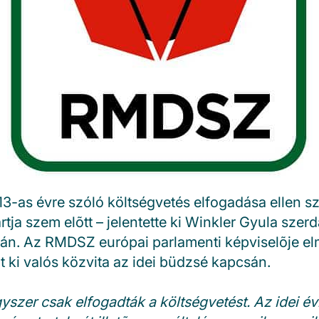
-as évre szóló költségvetés elfogadása ellen sz
rtja szem elõtt – jelentette ki Winkler Gyula szerd
ján. Az RMDSZ európai parlamenti képviselõje elm
 ki valós közvita az idei büdzsé kapcsán.
yszer csak elfogadták a költségvetést. Az idei év