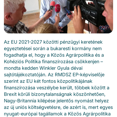
Az EU 2021-2027 közötti pénzügyi keretének
egyeztetései során a bukaresti kormány nem
fogadhatja el, hogy a Közös Agrárpolitika és a
Kohéziós Politika finanszírozása csökkenjen –
mondta kedden Winkler Gyula dévai
sajtótájékoztatóján. Az RMDSZ EP-képviselője
szerint az EU két fontos közpolitikájának
finanszírozása veszélybe került, többek között a
Brexit körüli bizonytalanságnak köszönhetően,
Nagy-Britannia kilépése jelentős nyomást helyez
az új uniós költségvetésre, de azért is, mert egyes
nyugat-európai tagállamok a Közös Agrárpolitika