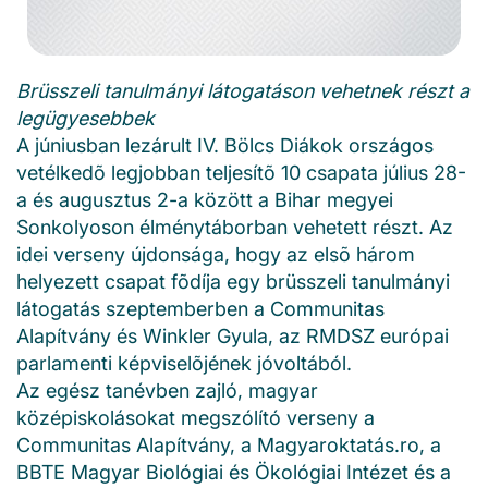
Brüsszeli tanulmányi látogatáson vehetnek részt a
legügyesebbek
A júniusban lezárult IV. Bölcs Diákok országos
vetélkedõ legjobban teljesítõ 10 csapata július 28-
a és augusztus 2-a között a Bihar megyei
Sonkolyoson élménytáborban vehetett részt. Az
idei verseny újdonsága, hogy az elsõ három
helyezett csapat fõdíja egy brüsszeli tanulmányi
látogatás szeptemberben a Communitas
Alapítvány és Winkler Gyula, az RMDSZ európai
parlamenti képviselõjének jóvoltából.
Az egész tanévben zajló, magyar
középiskolásokat megszólító verseny a
Communitas Alapítvány, a Magyaroktatás.ro, a
BBTE Magyar Biológiai és Ökológiai Intézet és a