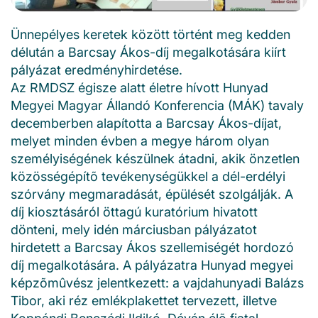
Ünnepélyes keretek között történt meg kedden
délután a Barcsay Ákos-díj megalkotására kiírt
pályázat eredményhirdetése.
Az RMDSZ égisze alatt életre hívott Hunyad
Megyei Magyar Állandó Konferencia (MÁK) tavaly
decemberben alapította a Barcsay Ákos-díjat,
melyet minden évben a megye három olyan
személyiségének készülnek átadni, akik önzetlen
közösségépítõ tevékenységükkel a dél-erdélyi
szórvány megmaradását, épülését szolgálják. A
díj kiosztásáról öttagú kuratórium hivatott
dönteni, mely idén márciusban pályázatot
hirdetett a Barcsay Ákos szellemiségét hordozó
díj megalkotására. A pályázatra Hunyad megyei
képzõmûvész jelentkezett: a vajdahunyadi Balázs
Tibor, aki réz emlékplakettet tervezett, illetve