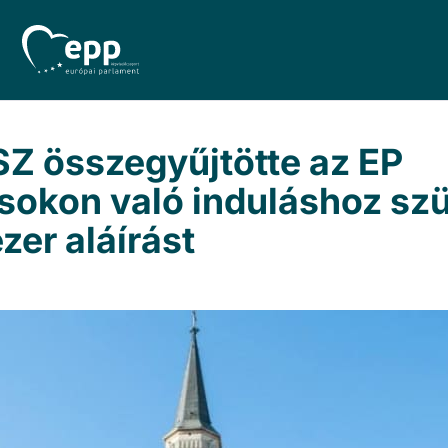
Z összegyűjtötte az EP
sokon való induláshoz sz
zer aláírást