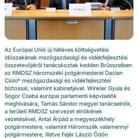
Az Európai Unió új hétéves költségvetési
idõszakának mezõgazdasági és vidékfejlesztési
összetevõjérõl tanácskoztak kedden Brüsszelben
az RMDSZ háromszéki polgármesterei Dacian
Cioloº mezõgazdasági és vidékfejlesztési
biztossal, valamint kabinetjével. Winkler Gyula és
Sógor Csaba európai parlamenti képviselõk
meghívására, Tamás Sándor megyei tanácselnök,
a területi RMDSZ szervezet elnökének
vezetésével, Antal Árpád a megyeszékhely
polgármestere, valamint Háromszék valamennyi
polgármestere, illetve Fejér László Ödön