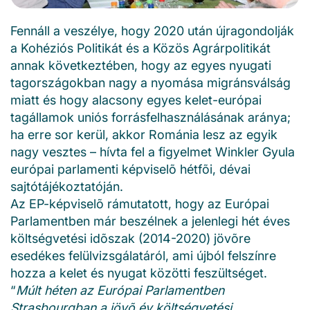
Fennáll a veszélye, hogy 2020 után újragondolják
a Kohéziós Politikát és a Közös Agrárpolitikát
annak következtében, hogy az egyes nyugati
tagországokban nagy a nyomása migránsválság
miatt és hogy alacsony egyes kelet-európai
tagállamok uniós forrásfelhasználásának aránya;
ha erre sor kerül, akkor Románia lesz az egyik
nagy vesztes – hívta fel a figyelmet Winkler Gyula
európai parlamenti képviselõ hétfõi, dévai
sajtótájékoztatóján.
Az EP-képviselõ rámutatott, hogy az Európai
Parlamentben már beszélnek a jelenlegi hét éves
költségvetési idõszak (2014-2020) jövõre
esedékes felülvizsgálatáról, ami újból felszínre
hozza a kelet és nyugat közötti feszültséget.
“
Múlt héten az Európai Parlamentben
Strasbourgban a jövõ év költségvetési