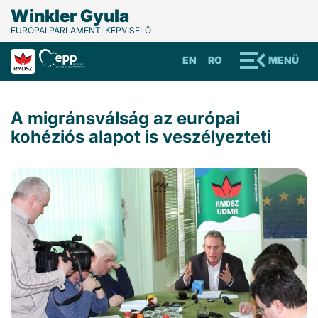
Winkler Gyula
EURÓPAI PARLAMENTI KÉPVISELŐ
EN
RO
MENÜ
A migránsválság az európai
kohéziós alapot is veszélyezteti