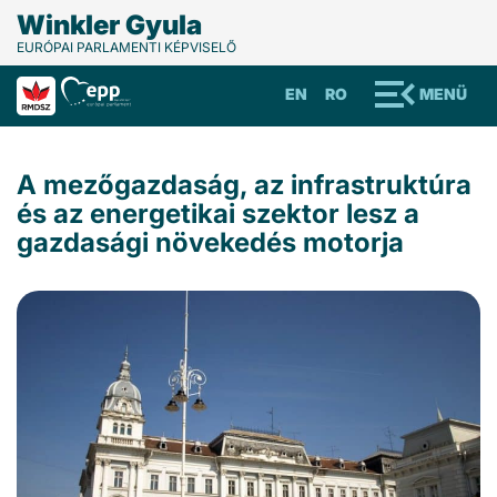
Winkler Gyula
EURÓPAI PARLAMENTI KÉPVISELŐ
EN
RO
MENÜ
A mezőgazdaság, az infrastruktúra
és az energetikai szektor lesz a
gazdasági növekedés motorja