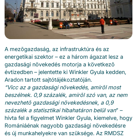
A mezõgazdaság, az infrastruktúra és az
energetikai szektor – ez a három ágazat lesz a
gazdasági növekedés motorja a következõ
évtizedben – jelentette ki Winkler Gyula kedden,
Aradon tartott sajtótájékoztatóján.
“Vicc az a gazdasági növekedés, amirõl most
beszélnek. 0,9 százalék, amirõl szó van, az nem
nevezhetõ gazdasági növekedésnek, a 0,9
százalék a statisztikai hibahatáron belül van
” –
hívta fel a figyelmet Winkler Gyula, kiemelve, hogy
Romániáénak nagyobb gazdasági növekedésre
és új munkahelyekre van szüksége. Az RMDSZ