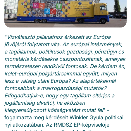
“
Vízválasztó pillanathoz érkezett az Európa
jövõjérõl folytatott vita. Az európai intézmények,
a tagállamok, politikusok gazdasági, pénzügyi és
monetáris kérdésekre összpontosítanak, amelyek
természetesen rendkívül fontosak. De kérdem én,
kelet-európai polgártársaimmal együtt, milyen
lesz a válság utáni Európa? Az alapértékeknél
fontosabbak a makrogazdasági mutatók?
Elfogadhatjuk-e, hogy egy tagállam eltérjen a
jogállamiság elveitõl, ha eközben
kiegyensúlyozott költségvetést mutat fel
” –
fogalmazta meg kérdéseit Winkler Gyula politikai
nyilatkozatában. Az RMDSZ EP-képviselõje