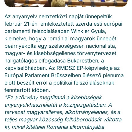
Az anyanyelv nemzetközi napját ünnepeltük
február 21-én, emlékeztetett szerda esti európai
parlamenti felszólalásában Winkler Gyula,
kiemelve, hogy a romániai magyarok ünnepét
beárnyékolta egy szélsõségesen nacionalista,
magyar- és kisebbségellenes törvénytervezet
hallgatólagos elfogadása Bukarestben, a
képviselõházban. Az RMDSZ EP-képviselõje az
Európai Parlament Brüsszelben ülésezõ plénuma
elõtt beszélt errõl a politikai felszólalásoknak
fenntartott idõben.
“Ez a törvény megtiltaná a kisebbségek
anyanyelvhasználatát a közigazgatásban. A
tervezet magyarellenes, alkotmányellenes, és a
teljes magyar közösség felháborodását váltotta
ki, mivel kitételei Románia alkotmányába