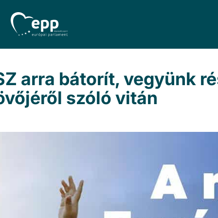
 arra bátorít, vegyünk ré
övőjéről szóló vitán