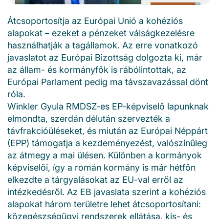
Átcsoportosítja az Európai Unió a kohéziós
alapokat – ezeket a pénzeket válságkezelésre
használhatják a tagállamok. Az erre vonatkozó
javaslatot az Európai Bizottság dolgozta ki, már
az állam- és kormányfők is rábólintottak, az
Európai Parlament pedig ma távszavazással dönt
róla.
Winkler Gyula RMDSZ-es EP-képviselő lapunknak
elmondta, szerdán délután szervezték a
távfrakcióüléseket, és miután az Európai Néppárt
(EPP) támogatja a kezdeményezést, valószínűleg
az átmegy a mai ülésen. Különben a kormányok
képviselői, így a román kormány is már hétfőn
elkezdte a tárgyalásokat az EU-val erről az
intézkedésről. Az EB javaslata szerint a kohéziós
alapokat három területre lehet átcsoportosítani:
közegészségügyi rendszerek ellátása, kis- és