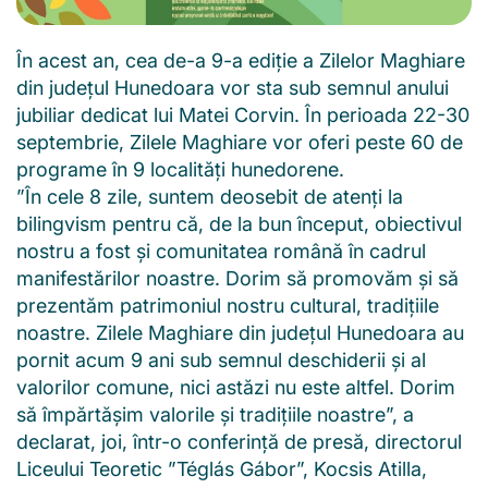
În acest an, cea de-a 9-a ediție a Zilelor Maghiare
din județul Hunedoara vor sta sub semnul anului
jubiliar dedicat lui Matei Corvin. În perioada 22-30
septembrie, Zilele Maghiare vor oferi peste 60 de
programe în 9 localități hunedorene.
”În cele 8 zile, suntem deosebit de atenți la
bilingvism pentru că, de la bun început, obiectivul
nostru a fost și comunitatea română în cadrul
manifestărilor noastre. Dorim să promovăm și să
prezentăm patrimoniul nostru cultural, tradițiile
noastre. Zilele Maghiare din județul Hunedoara au
pornit acum 9 ani sub semnul deschiderii și al
valorilor comune, nici astăzi nu este altfel. Dorim
să împărtășim valorile și tradițiile noastre”, a
declarat, joi, într-o conferință de presă, directorul
Liceului Teoretic ”Téglás Gábor”, Kocsis Atilla,